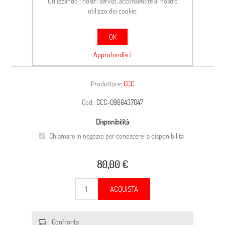
Utilizzando i nostri servizi, acconsentite al nostro
utilizzo dei cookie.
OK
CARCASSA
Approfondisci
Produttore:
CCC
Cod.:
CCC-0986437047
Disponibilità
Chiamare in negozio per conoscere la disponibilità
80,00 €
ACQUISTA
Confronta