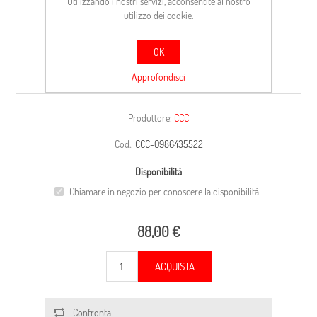
Utilizzando i nostri servizi, acconsentite al nostro
utilizzo dei cookie.
OK
CARCASSA
Approfondisci
Produttore:
CCC
Cod.:
CCC-0986435522
Disponibilità
Chiamare in negozio per conoscere la disponibilità
88,00 €
ACQUISTA
Confronta