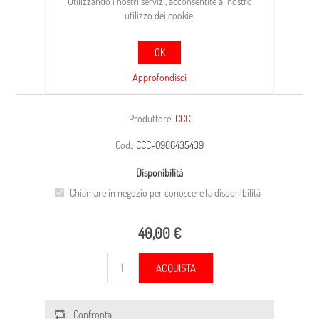
Utilizzando i nostri servizi, acconsentite al nostro
utilizzo dei cookie.
OK
CARCASSA
Approfondisci
Produttore:
CCC
Cod.:
CCC-0986435439
Disponibilità
Chiamare in negozio per conoscere la disponibilità
40,00 €
ACQUISTA
Confronta