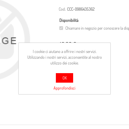
Cod.:
CCC-0986435362
Disponibilità
Chiamare in negozio per conoscere la disp
40,00 €
I cookie ci aiutano a offrire i nostri servizi.
Utilizzando i nostri servizi, acconsentite al nostro
ACQUISTA
utilizzo dei cookie.
Confronta
OK
Approfondisci