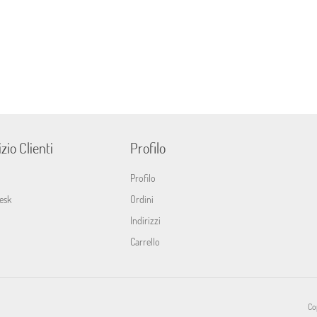
zio Clienti
Profilo
Profilo
esk
Ordini
Indirizzi
Carrello
Cop