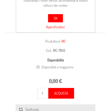
Utilizzando i nostri servizi, acconsentite al nostro
utilizzo dei cookie.
OK
CANDELA ACCENSIONE
Approfondisci
Produttore:
RIC
Cod.:
RIC-7856
Disponibilità
Disponibile a magazzino
0,00 €
ACQUISTA
Confronta