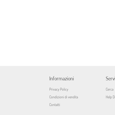
Informazioni
Servi
Privacy Policy
Cerca
Condizioni di vendita
Help D
Contatti