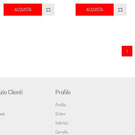
ACQUISTA
ACQUISTA
1
zio Clienti
Profilo
Profilo
esk
Ordini
Indirizzi
Carrello