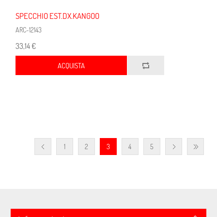
SPECCHIO EST.DX.KANGOO
ARC-12143
33,14 €
ACQUISTA
1
2
3
4
5