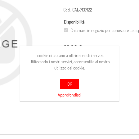
Cod.:
CAL-7137122
Disponibilità
Chiamare in negozio per conoscere la disp
63,00 €
I cookie ci aiutano a offrire i nostri servizi.
Utilizzando i nostri servizi, acconsentite al nostro
ACQUISTA
utilizzo dei cookie.
Confronta
OK
Approfondisci