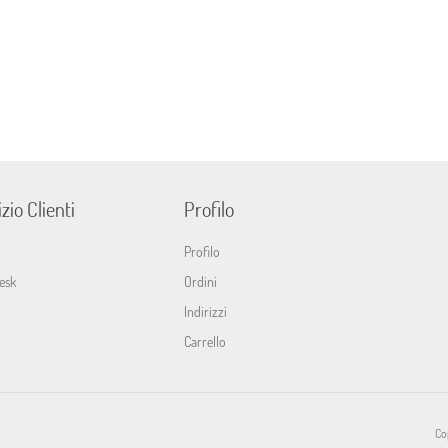
zio Clienti
Profilo
Profilo
esk
Ordini
Indirizzi
Carrello
Cop