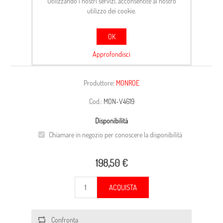
Utilizzando i nostri servizi, acconsentite al nostro
utilizzo dei cookie.
OK
AMM.FORD
Approfondisci
Produttore:
MONROE
Cod.:
MON-V4619
Disponibilità
Chiamare in negozio per conoscere la disponibilità
198,50 €
ACQUISTA
Confronta