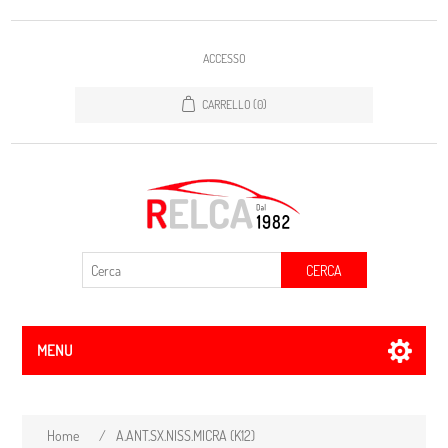
ACCESSO
CARRELLO
(0)
CERCA
MENU
Home
/
A.ANT.SX.NISS.MICRA (K12)