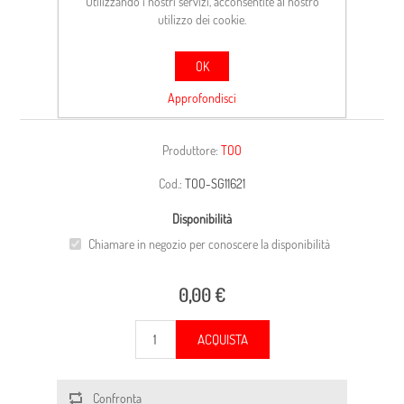
Utilizzando i nostri servizi, acconsentite al nostro
utilizzo dei cookie.
OK
A.ANT.SX.NISS.MICRA (K12)
Approfondisci
Produttore:
TOO
Cod.:
TOO-SG11621
Disponibilità
Chiamare in negozio per conoscere la disponibilità
0,00 €
ACQUISTA
Confronta